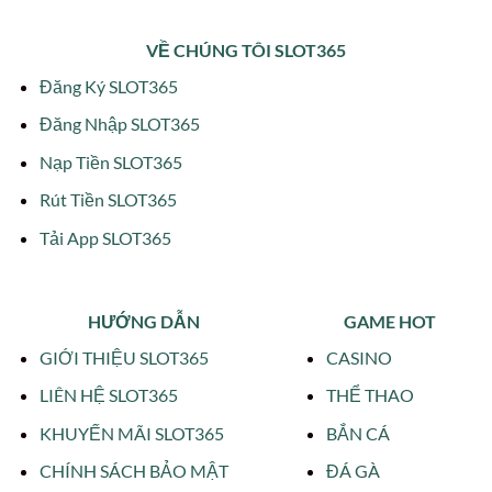
VỀ CHÚNG TÔI SLOT365
Đăng Ký SLOT365
Đăng Nhập SLOT365
Nạp Tiền SLOT365
Rút Tiền SLOT365
Tải App SLOT365
HƯỚNG DẪN
GAME HOT
GIỚI THIỆU SLOT365
CASINO
LIÊN HỆ SLOT365
THỂ THAO
KHUYẾN MÃI SLOT365
BẮN CÁ
CHÍNH SÁCH BẢO MẬT
ĐÁ GÀ