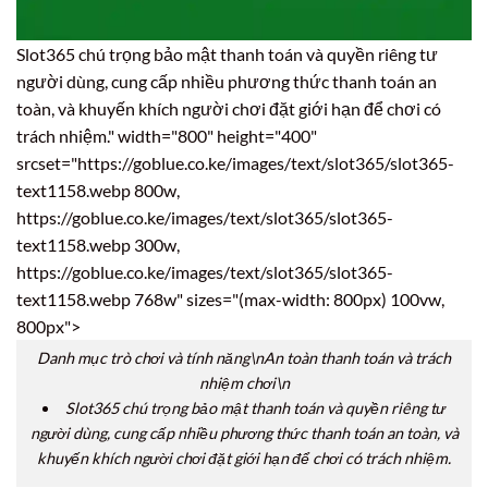
Slot365 chú trọng bảo mật thanh toán và quyền riêng tư
người dùng, cung cấp nhiều phương thức thanh toán an
toàn, và khuyến khích người chơi đặt giới hạn để chơi có
trách nhiệm.
" width="800" height="400"
srcset="https://goblue.co.ke/images/text/slot365/slot365-
text1158.webp 800w,
https://goblue.co.ke/images/text/slot365/slot365-
text1158.webp 300w,
https://goblue.co.ke/images/text/slot365/slot365-
text1158.webp 768w" sizes="(max-width: 800px) 100vw,
800px">
Danh mục trò chơi và tính năng\n
An toàn thanh toán và trách
nhiệm chơi
\n
Slot365 chú trọng bảo mật thanh toán và quyền riêng tư
người dùng, cung cấp nhiều phương thức thanh toán an toàn, và
khuyến khích người chơi đặt giới hạn để chơi có trách nhiệm.