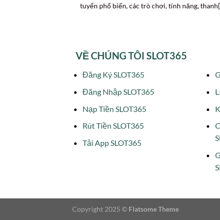
ẫn và trải[...]
tuyến phổ biến, các trò chơi, tính năng, thanh[.
VỀ CHÚNG TÔI SLOT365
Đăng Ký SLOT365
G
Đăng Nhập SLOT365
L
Nạp Tiền SLOT365
K
Rút Tiền SLOT365
C
S
Tải App SLOT365
G
S
Copyright 2025 ©
Flatsome Theme