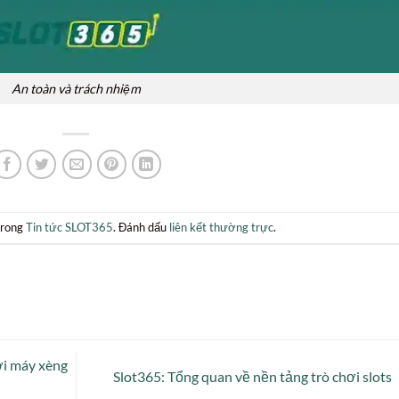
An toàn và trách nhiệm
trong
Tin tức SLOT365
. Đánh dấu
liên kết thường trực
.
ơi máy xèng
Slot365: Tổng quan về nền tảng trò chơi slots