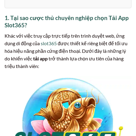
1. Tại sao cược thủ chuyên nghiệp chọn Tải App
Slot365?
Khác với việc truy cập trực tiếp trên trình duyệt web, ứng
dụng di động của
slot365
được thiết kế riêng biệt để tối ưu
hóa hiệu năng phần cứng điện thoại. Dưới đây là những lý
do khiến việc
tải app
trở thành lựa chọn ưu tiên của hàng
triệu thành viên: