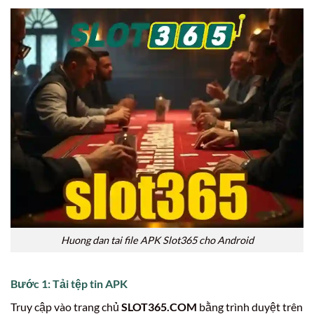
Huong dan tai file APK Slot365 cho Android
Bước 1: Tải tệp tin APK
Truy cập vào trang chủ
SLOT365.COM
bằng trình duyệt trên