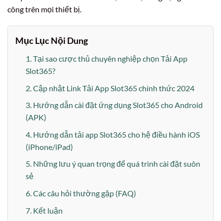
công trên mọi thiết bị.
Mục Lục Nội Dung
1. Tại sao cược thủ chuyên nghiệp chọn Tải App
Slot365?
2. Cập nhật Link Tải App Slot365 chính thức 2024
3. Hướng dẫn cài đặt ứng dụng Slot365 cho Android
(APK)
4. Hướng dẫn tải app Slot365 cho hệ điều hành iOS
(iPhone/iPad)
5. Những lưu ý quan trọng để quá trình cài đặt suôn
sẻ
6. Các câu hỏi thường gặp (FAQ)
7. Kết luận