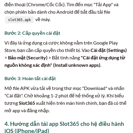
điện thoại (Chrome/Cốc Cốc). Tìm đến mục "Tải App" và
chọn phiên bản dành cho Android để bắt đầu tải file
về máy.
slot365.apk
Bước 2: Cấp quyền cài đặt
Vì đây là ứng dụng cá cược không nằm trên Google Play
Store, bạn cần cấp quyền cho thiết bị. Vào
Cài đặt (Settings)
>
Bảo mật (Security)
> Bật tính năng
"Cài đặt ứng dụng từ
nguồn không xác định" (Install unknown apps)
.
Bước 3: Hoàn tất cài đặt
Mở file APK vừa tải về trong thư mục "Download" và nhấn
"Cài đặt". Chờ khoảng 1-2 phút để hệ thống xử lý. Khi biểu
tượng
Slot365
xuất hiện trên màn hình chính, bạn đã có thể
mở app và đăng nhập.
4. Hướng dẫn tải app Slot365 cho hệ điều hành
iOS (iPhone/iPad)