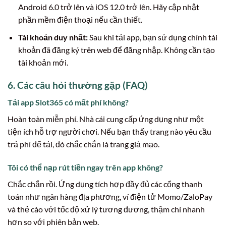
Android 6.0 trở lên và iOS 12.0 trở lên. Hãy cập nhật
phần mềm điện thoại nếu cần thiết.
Tài khoản duy nhất:
Sau khi tải app, bạn sử dụng chính tài
khoản đã đăng ký trên web để đăng nhập. Không cần tạo
tài khoản mới.
6. Các câu hỏi thường gặp (FAQ)
Tải app Slot365 có mất phí không?
Hoàn toàn miễn phí. Nhà cái cung cấp ứng dụng như một
tiện ích hỗ trợ người chơi. Nếu bạn thấy trang nào yêu cầu
trả phí để tải, đó chắc chắn là trang giả mạo.
Tôi có thể nạp rút tiền ngay trên app không?
Chắc chắn rồi. Ứng dụng tích hợp đầy đủ các cổng thanh
toán như ngân hàng địa phương, ví điện tử Momo/ZaloPay
và thẻ cào với tốc độ xử lý tương đương, thậm chí nhanh
hơn so với phiên bản web.