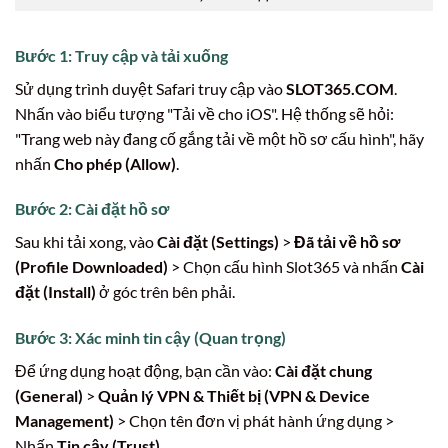
Bước 1: Truy cập và tải xuống
Sử dụng trình duyệt Safari truy cập vào
SLOT365.COM
.
Nhấn vào biểu tượng "Tải về cho iOS". Hệ thống sẽ hỏi:
"Trang web này đang cố gắng tải về một hồ sơ cấu hình", hãy
nhấn
Cho phép (Allow)
.
Bước 2: Cài đặt hồ sơ
Sau khi tải xong, vào
Cài đặt (Settings)
>
Đã tải về hồ sơ
(Profile Downloaded)
> Chọn cấu hình Slot365 và nhấn
Cài
đặt (Install)
ở góc trên bên phải.
Bước 3: Xác minh tin cậy (Quan trọng)
Để ứng dụng hoạt động, bạn cần vào:
Cài đặt chung
(General)
>
Quản lý VPN & Thiết bị (VPN & Device
Management)
> Chọn tên đơn vị phát hành ứng dụng >
Nhấn
Tin cậy (Trust)
.