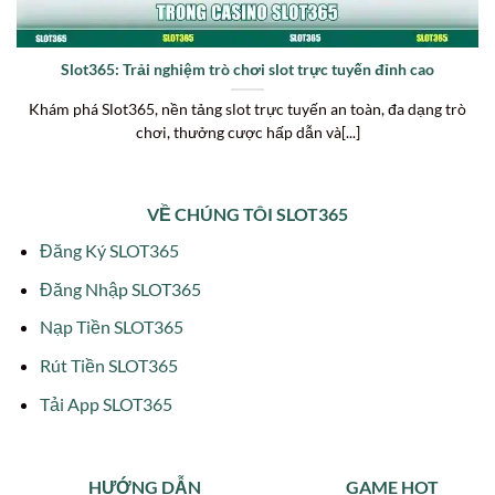
Slot365: Trải nghiệm trò chơi slot trực tuyến đỉnh cao
Khám phá Slot365, nền tảng slot trực tuyến an toàn, đa dạng trò
chơi, thưởng cược hấp dẫn và[...]
VỀ CHÚNG TÔI SLOT365
Đăng Ký SLOT365
Đăng Nhập SLOT365
Nạp Tiền SLOT365
Rút Tiền SLOT365
Tải App SLOT365
HƯỚNG DẪN
GAME HOT