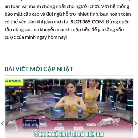
an toàn và nhanh chóng nhất cho người chơi. Với hệ thống
bảo mật cấp cao và đội ngũ hỗ trợ nhiệt tình, bạn hoàn toàn
có thể yên tâm khi giao dịch tại
SLOT365.COM
. Đừng quên
tận dụng các mã khuyến mãi khi nạp tiền để gia tăng vốn
cược của mình ngay hôm nay!
BÀI VIẾT MỚI CẬP NHẬT