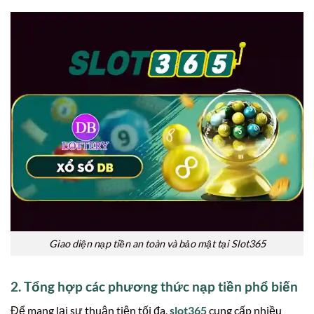
Giao diện nạp tiền an toàn và bảo mật tại Slot365
2. Tổng hợp các phương thức nạp tiền phổ biến
Để mang lại sự thuận tiện tối đa,
slot365
cung cấp nhiều