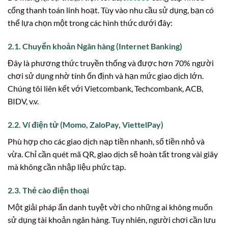
cổng thanh toán linh hoạt. Tùy vào nhu cầu sử dụng, bạn có
thể lựa chọn một trong các hình thức dưới đây:
2.1. Chuyển khoản Ngân hàng (Internet Banking)
Đây là phương thức truyền thống và được hơn 70% người
chơi sử dụng nhờ tính ổn định và hạn mức giao dịch lớn.
Chúng tôi liên kết với Vietcombank, Techcombank, ACB,
BIDV, v.v.
2.2. Ví điện tử (Momo, ZaloPay, ViettelPay)
Phù hợp cho các giao dịch nạp tiền nhanh, số tiền nhỏ và
vừa. Chỉ cần quét mã QR, giao dịch sẽ hoàn tất trong vài giây
mà không cần nhập liệu phức tạp.
2.3. Thẻ cào điện thoại
Một giải pháp ẩn danh tuyệt vời cho những ai không muốn
sử dụng tài khoản ngân hàng. Tuy nhiên, người chơi cần lưu