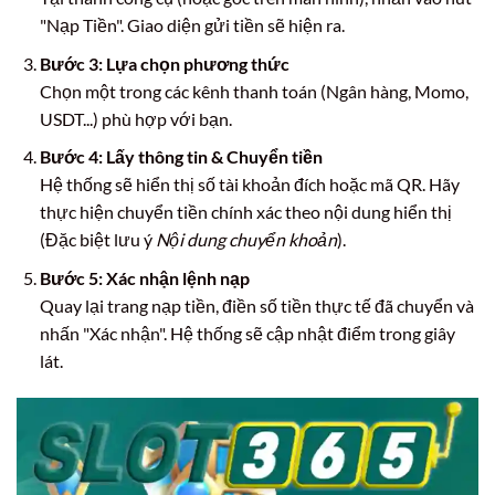
"Nạp Tiền". Giao diện gửi tiền sẽ hiện ra.
Bước 3: Lựa chọn phương thức
Chọn một trong các kênh thanh toán (Ngân hàng, Momo,
USDT...) phù hợp với bạn.
Bước 4: Lấy thông tin & Chuyển tiền
Hệ thống sẽ hiển thị số tài khoản đích hoặc mã QR. Hãy
thực hiện chuyển tiền chính xác theo nội dung hiển thị
(Đặc biệt lưu ý
Nội dung chuyển khoản
).
Bước 5: Xác nhận lệnh nạp
Quay lại trang nạp tiền, điền số tiền thực tế đã chuyển và
nhấn "Xác nhận". Hệ thống sẽ cập nhật điểm trong giây
lát.