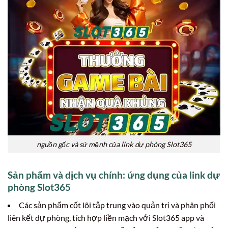
nguồn gốc và sứ mệnh của link dự phòng Slot365
Sản phẩm và dịch vụ chính: ứng dụng của link dự
phòng Slot365
Các sản phẩm cốt lõi tập trung vào quản trị và phân phối
liên kết dự phòng, tích hợp liền mạch với Slot365 app và