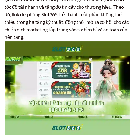
tốc độ tải nhanh và tăng độ tin cậy cho thương hiệu. Theo
đó, link dự phòng Slot365 trở thành một phần không thể
thiếu trong hạ tầng kỹ thuật, đồng thời mở ra cơ hội cho các
chiến dịch marketing tập trung vào sự bền bỉ và an toàn của
nền tảng.