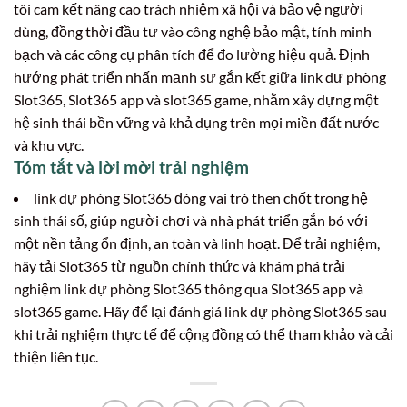
tôi cam kết nâng cao trách nhiệm xã hội và bảo vệ người
dùng, đồng thời đầu tư vào công nghệ bảo mật, tính minh
bạch và các công cụ phân tích để đo lường hiệu quả. Định
hướng phát triển nhấn mạnh sự gắn kết giữa link dự phòng
Slot365, Slot365 app và slot365 game, nhằm xây dựng một
hệ sinh thái bền vững và khả dụng trên mọi miền đất nước
và khu vực.
Tóm tắt và lời mời trải nghiệm
link dự phòng Slot365 đóng vai trò then chốt trong hệ
sinh thái số, giúp người chơi và nhà phát triển gắn bó với
một nền tảng ổn định, an toàn và linh hoạt. Để trải nghiệm,
hãy tải Slot365 từ nguồn chính thức và khám phá trải
nghiệm link dự phòng Slot365 thông qua Slot365 app và
slot365 game. Hãy để lại đánh giá link dự phòng Slot365 sau
khi trải nghiệm thực tế để cộng đồng có thể tham khảo và cải
thiện liên tục.