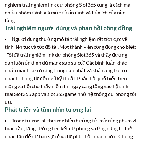
nghiệm trải nghiệm link dự phòng Slot365 cũng là cách mà
nhiều nhóm đánh giá mức độ ổn định và tiện ích của nền
tảng.
Trải nghiệm người dùng và phản hồi cộng đồng
Người dùng thường mô tả trải nghiệm rất tích cực về
tính liên tục và tốc độ tải. Một thành viên cộng đồng cho biết:
“Tôi đã trải nghiệm link dự phòng Slot365 và thấy đường
dẫn luôn ổn định dù mạng gặp sự cố.” Các bình luận khác
nhấn mạnh sự rõ ràng trong cập nhật và khả năng hỗ trợ
nhanh chóng từ đội ngũ kỹ thuật. Phản hồi phổ biến trên
mạng xã hội cho thấy niềm tin ngày càng tăng vào hệ sinh
thái Slot365 app và slot365 game nhờ hệ thống dự phòng tối
ưu.
Phát triển và tầm nhìn tương lai
Trong tương lai, thương hiệu hướng tới mở rộng phạm vi
toàn cầu, tăng cường liên kết dự phòng và ứng dụng trí tuệ
nhân tạo để dự báo sự cố và tự phục hồi nhanh hơn. Chúng