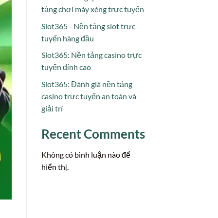
tảng chơi máy xèng trực tuyến
Slot365 - Nền tảng slot trực
tuyến hàng đầu
Slot365: Nền tảng casino trực
tuyến đỉnh cao
Slot365: Đánh giá nền tảng
casino trực tuyến an toàn và
giải trí
Recent Comments
Không có bình luận nào để
hiển thị.