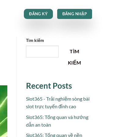
ĐĂNG KÝ
ĐĂNG NHẬP
Tìm kiếm
TÌM
KIẾM
Recent Posts
Slot365 - Trải nghiệm sòng bài
slot trực tuyến đỉnh cao
Slot365: Tổng quan và hướng
dẫn an toàn
Slot365: Tổng quan về nền