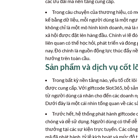
các ưu đãi mà nền tảng cung cấp.
Trong câu chuyện của thương hiệu, có m
kể bằng dữ liệu, mỗi người dùng là một ngư
không chỉ là một mô hình kinh doanh, mà là
xã hội được đặt lên hàng đầu. Chính vì lẽ đ
liên quan có thể học hỏi, phát triển và đón
nay. Đó chính là nguồn động lực thúc đẩy nề
hưởng trên toàn cầu.
Sản phẩm và dịch vụ cốt l
Trong bất kỳ nền tảng nào, yếu tố cốt lõi
được cung cấp. Với giftcode Slot365, bộ s
từ người dùng cá nhân cho đến các doanh ng
Dưới đây là một cái nhìn tổng quan về các s
Trước hết, hệ thống phát hành giftcode
chóng và dễ sử dụng. Người dùng có thể dễ
thưởng tại các sự kiện trực tuyến. Các côn
mã đã phát hành, tỷ lệ kích hoạt và mức độ 