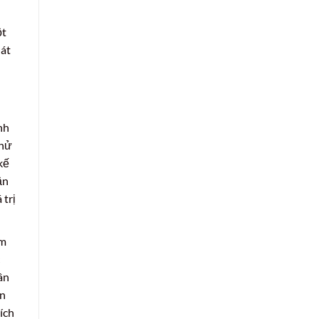
ột
hát
nh
thử
kế
ận
 trị
am
ân
ền
ích