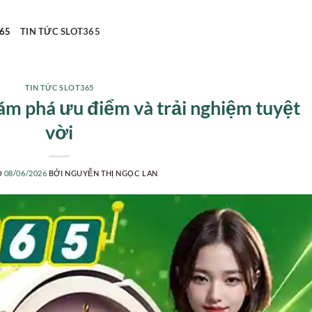
65
TIN TỨC SLOT365
TIN TỨC SLOT365
ám phá ưu điểm và trải nghiệm tuyệt
vời
O
08/06/2026
BỞI
NGUYỄN THỊ NGỌC LAN