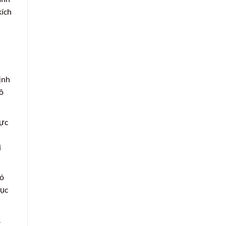
kích
ịnh
mô
vực
i
có
tục
.