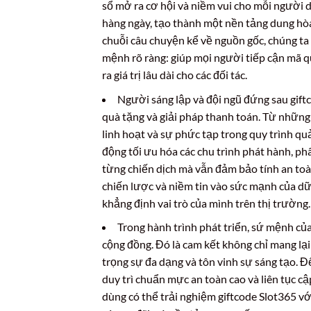
sổ mở ra cơ hội và niềm vui cho mỗi người d
hàng ngày, tạo thành một nền tảng dung hòa
chuỗi câu chuyện kể về nguồn gốc, chúng 
mệnh rõ ràng: giúp mọi người tiếp cận mã q
ra giá trị lâu dài cho các đối tác.
Người sáng lập và đội ngũ đứng sau gift
quà tặng và giải pháp thanh toán. Từ những
linh hoạt và sự phức tạp trong quy trình quả
động tối ưu hóa các chu trình phát hành, ph
từng chiến dịch mà vẫn đảm bảo tính an to
chiến lược và niềm tin vào sức mạnh của dữ
khẳng định vai trò của mình trên thị trường.
Trong hành trình phát triển, sứ mệnh của
cộng đồng. Đó là cam kết không chỉ mang lạ
trọng sự đa dạng và tôn vinh sự sáng tạo. Để
duy trì chuẩn mực an toàn cao và liên tục
dùng có thể trải nghiệm giftcode Slot365 với 