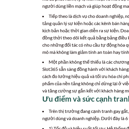
người dùng liền mạch và giúp hoạt động mar
Tiếp theo là dịch vụ cho doanh nghiệp, n
tảng quản lý sự kiện hoặc các kênh bán hàn
kịch bản hoặc thời gian diễn ra sự kiện. Doa
đồng thời theo dõi kết quả bằng bảng điều 
cho những đối tác có nhu cầu tự động hóa qu
mô mà không làm giảm tính an toàn hay tín
Một phần không thể thiếu là các chương t
Slot365 sẵn sàng đồng hành với khách hàng đ
cách đo lường hiệu quả và tối ưu hóa chi ph
phẩm của nền tảng không chỉ dừng lại ở việ
và tăng cường sự gắn kết với khách hàng mụ
Ưu điểm và sức cạnh tran
Trên thị trường đang cạnh tranh gay gắt
người dùng và doanh nghiệp. Dưới đây là 6 y
1) Tốc độ và hiệu suất tối ưu: Hệ thống