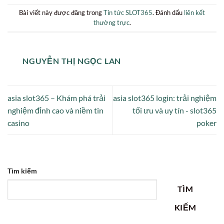
Bài viết này được đăng trong
Tin tức SLOT365
. Đánh dấu
liên kết
thường trực
.
NGUYỄN THỊ NGỌC LAN
asia slot365 – Khám phá trải
asia slot365 login: trải nghiệm
nghiệm đỉnh cao và niềm tin
tối ưu và uy tín - slot365
casino
poker
Tìm kiếm
TÌM
KIẾM