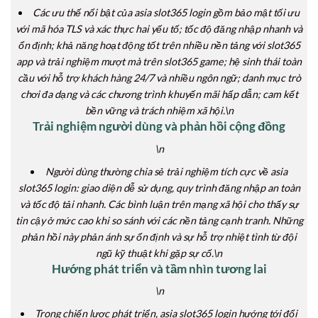
Các ưu thế nổi bật của asia slot365 login gồm bảo mật tối ưu
với mã hóa TLS và xác thực hai yếu tố; tốc độ đăng nhập nhanh và
ổn định; khả năng hoạt động tốt trên nhiều nền tảng với slot365
app và trải nghiệm mượt mà trên slot365 game; hệ sinh thái toàn
cầu với hỗ trợ khách hàng 24/7 và nhiều ngôn ngữ; danh mục trò
chơi đa dạng và các chương trình khuyến mãi hấp dẫn; cam kết
bền vững và trách nhiệm xã hội.
\n
Trải nghiệm người dùng và phản hồi cộng đồng
\n
Người dùng thường chia sẻ trải nghiệm tích cực về asia
slot365 login: giao diện dễ sử dụng, quy trình đăng nhập an toàn
và tốc độ tải nhanh. Các bình luận trên mạng xã hội cho thấy sự
tin cậy ở mức cao khi so sánh với các nền tảng cạnh tranh. Những
phản hồi này phản ánh sự ổn định và sự hỗ trợ nhiệt tình từ đội
ngũ kỹ thuật khi gặp sự cố.
\n
Hướng phát triển và tầm nhìn tương lai
\n
Trong chiến lược phát triển, asia slot365 login hướng tới đổi