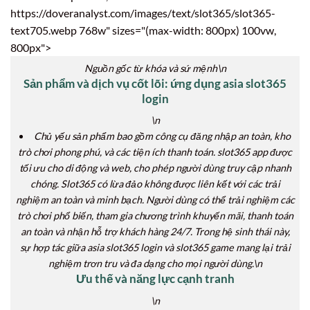
https://doveranalyst.com/images/text/slot365/slot365-
text705.webp 768w" sizes="(max-width: 800px) 100vw,
800px">
Nguồn gốc từ khóa và sứ mệnh\n
Sản phẩm và dịch vụ cốt lõi: ứng dụng asia slot365
login
\n
Chủ yếu sản phẩm bao gồm công cụ đăng nhập an toàn, kho
trò chơi phong phú, và các tiện ích thanh toán. slot365 app được
tối ưu cho di động và web, cho phép người dùng truy cập nhanh
chóng. Slot365 có lừa đảo không được liên kết với các trải
nghiệm an toàn và minh bạch. Người dùng có thể trải nghiệm các
trò chơi phổ biến, tham gia chương trình khuyến mãi, thanh toán
an toàn và nhận hỗ trợ khách hàng 24/7. Trong hệ sinh thái này,
sự hợp tác giữa asia slot365 login và slot365 game mang lại trải
nghiệm trơn tru và đa dạng cho mọi người dùng.
\n
Ưu thế và năng lực cạnh tranh
\n