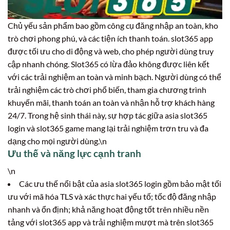
Chủ yếu sản phẩm bao gồm công cụ đăng nhập an toàn, kho
trò chơi phong phú, và các tiện ích thanh toán. slot365 app
được tối ưu cho di động và web, cho phép người dùng truy
cập nhanh chóng. Slot365 có lừa đảo không được liên kết
với các trải nghiệm an toàn và minh bạch. Người dùng có thể
trải nghiệm các trò chơi phổ biến, tham gia chương trình
khuyến mãi, thanh toán an toàn và nhận hỗ trợ khách hàng
24/7. Trong hệ sinh thái này, sự hợp tác giữa asia slot365
login và slot365 game mang lại trải nghiệm trơn tru và đa
dạng cho mọi người dùng.
\n
Ưu thế và năng lực cạnh tranh
\n
Các ưu thế nổi bật của asia slot365 login gồm bảo mật tối
ưu với mã hóa TLS và xác thực hai yếu tố; tốc độ đăng nhập
nhanh và ổn định; khả năng hoạt động tốt trên nhiều nền
tảng với slot365 app và trải nghiệm mượt mà trên slot365