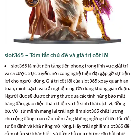
slot365 – Tóm tắt chủ đề và giá trị cốt lõi
slot365 là một nền tảng tiên phong trong lĩnh vực giải trí
và cá cược trực tuyến, nơi công nghệ hiện đại gặp gỡ sự tiện
lợi cho người dùng. Giá trị cốt lõi của slot365 xoay quanh an
toàn, minh bạch và trải nghiệm người dùng không gián đoạn.
Người đọc sẽ được chứng thực qua các tính năng bảo mật
hàng đầu, giao diện thân thiện và hệ sinh thái dịch vụ đồng
bộ. Với sứ mệnh mang lại trải nghiệm slot365 chất lượng
cho cộng đồng toàn cầu, nền tảng không ngừng tối ưu tốc độ,
sự ổn định và khả năng mở rộng. Hãy trải nghiệm slot365 để
cảm nhận sự khác biệt, và đừng bỏ qua những câu hỏi như