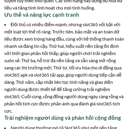
tuyến tùy theo thói quen. Các tính năng này đồng bộ hóa dữ
liệu và tăng tính linh hoạt cho mọi tình huống.
Ưu thế và năng lực cạnh tranh
Đối thủ có nhiều điểm mạnh, nhưng slot365 nổi bật với
một loạt lợi thế rõ ràng. Trước tiên, bảo mật và an toàn dữ
liệu được xem trọng hàng đầu, cùng với hệ thống thanh toán
nhanh và đáng tin cậy. Thứ hai, hiệu suất nền tảng ổn định
với thời gian phản hồi thấp, giúp người chơi trải nghiệm
suôn sẻ. Thứ ba, hỗ trợ đa nền tảng và sẵn sàng mở rộng
sang các thị trường mới. Thứ tư, tối ưu hóa cho di động qua
slot365 apk và slot365 tải app, giúp người dùng tiếp cận dễ
dàng. Thứ năm, cập nhật liên tục tính năng và giao diện
người dùng được thiết kế để tăng cường trải nghiệm
slot365. Cuối cùng, cộng đồng người dùng ngày càng rộng và
phản hồi tích cực được phản ánh qua đánh giá slot365 tích
cực.
Trải nghiệm người dùng và phản hồi cộng đồng
Người dùng thường mô tả Slot365 như một nền tảng