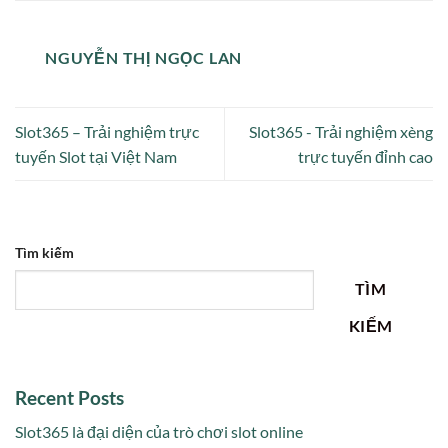
NGUYỄN THỊ NGỌC LAN
Slot365 – Trải nghiệm trực
Slot365 - Trải nghiệm xèng
tuyến Slot tại Việt Nam
trực tuyến đỉnh cao
Tìm kiếm
TÌM
KIẾM
Recent Posts
Slot365 là đại diện của trò chơi slot online