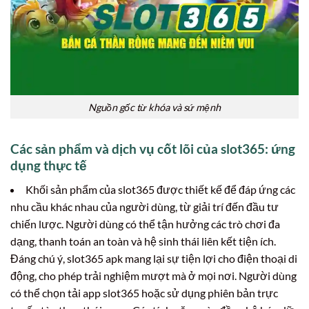
Nguồn gốc từ khóa và sứ mệnh
Các sản phẩm và dịch vụ cốt lõi của slot365: ứng
dụng thực tế
Khối sản phẩm của slot365 được thiết kế để đáp ứng các
nhu cầu khác nhau của người dùng, từ giải trí đến đầu tư
chiến lược. Người dùng có thể tận hưởng các trò chơi đa
dạng, thanh toán an toàn và hệ sinh thái liên kết tiện ích.
Đáng chú ý, slot365 apk mang lại sự tiện lợi cho điện thoại di
động, cho phép trải nghiệm mượt mà ở mọi nơi. Người dùng
có thể chọn tải app slot365 hoặc sử dụng phiên bản trực