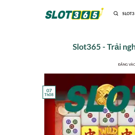
Bỏ
qua
SLOT3
nội
dung
Slot365 - Trải n
ĐĂNG VÀ
07
Th08