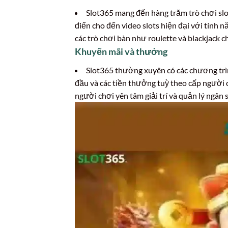
Slot365 mang đến hàng trăm trò chơi slo
điển cho đến video slots hiện đại với tính n
các trò chơi bàn như roulette và blackjack c
Khuyến mãi và thưởng
Slot365 thường xuyên có các chương tr
đầu và các tiền thưởng tuỳ theo cấp người 
người chơi yên tâm giải trí và quản lý ngân 