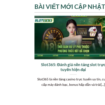
BÀI VIẾT MỚI CẬP NHẬT
o trực tuyến
Slot365: Đánh giá nền tảng slot trự
tuyến hiện đại
c tuyến hàng đầu
Slot365 là nền tảng casino trực tuyến uy tín, c
g, trải nghiệm
cấp máy đánh bạc, bonus hấp dẫn và trải[...]