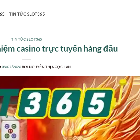
65
TIN TỨC SLOT365
TIN TỨC SLOT365
ghiệm casino trực tuyến hàng đầu
O
08/07/2026
BỞI
NGUYỄN THỊ NGỌC LAN