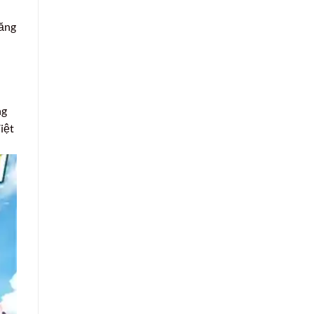
năng
ng
iệt