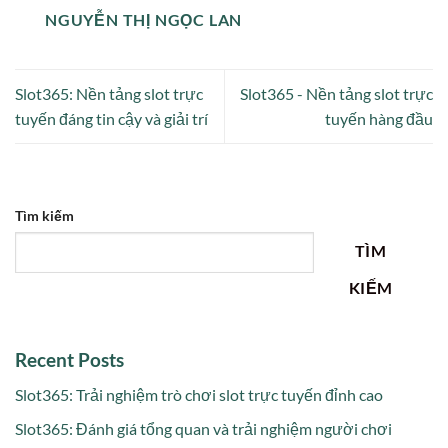
NGUYỄN THỊ NGỌC LAN
Slot365: Nền tảng slot trực
Slot365 - Nền tảng slot trực
tuyến đáng tin cậy và giải trí
tuyến hàng đầu
Tìm kiếm
TÌM
KIẾM
Recent Posts
Slot365: Trải nghiệm trò chơi slot trực tuyến đỉnh cao
Slot365: Đánh giá tổng quan và trải nghiệm người chơi