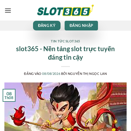
Bỏ
qua
nội
dung
ĐĂNG KÝ
ĐĂNG NHẬP
TIN TỨC SLOT365
slot365 - Nền tảng slot trực tuyến
đáng tin cậy
ĐĂNG VÀO
08/08/2026
BỞI
NGUYỄN THỊ NGỌC LAN
08
Th08