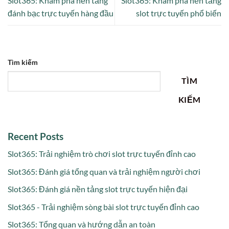
Slot365: Khám phá nền tảng
Slot365: Khám phá nền tảng
đánh bạc trực tuyến hàng đầu
slot trực tuyến phổ biến
Tìm kiếm
TÌM
KIẾM
Recent Posts
Slot365: Trải nghiệm trò chơi slot trực tuyến đỉnh cao
Slot365: Đánh giá tổng quan và trải nghiệm người chơi
Slot365: Đánh giá nền tảng slot trực tuyến hiện đại
Slot365 - Trải nghiệm sòng bài slot trực tuyến đỉnh cao
Slot365: Tổng quan và hướng dẫn an toàn