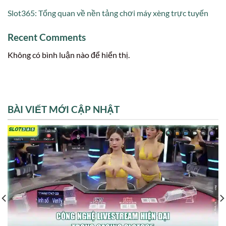
Slot365: Tổng quan về nền tảng chơi máy xèng trực tuyến
Recent Comments
Không có bình luận nào để hiển thị.
BÀI VIẾT MỚI CẬP NHẬT