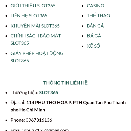
GIỚI THIỆU SLOT365
CASINO
LIÊN HỆ SLOT365
THỂ THAO
KHUYẾN MÃI SLOT365
BẮN CÁ
CHÍNH SÁCH BẢO MẬT
ĐÁ GÀ
SLOT365
XỔ SỐ
GIẤY PHÉP HOẠT ĐỘNG
SLOT365
THÔNG TIN LIÊN HỆ
Thương hiệu:
SLOT365
Địa chỉ:
114 PHU THO HOA P. PTH Quan Tan Phu Thanh
pho Ho Chi Minh
Phone:
0967316136
Email:
phuq7155@gmail.com