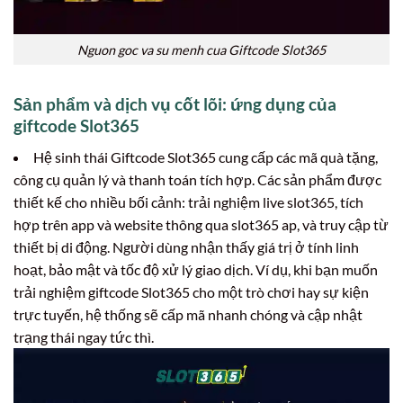
Nguon goc va su menh cua Giftcode Slot365
Sản phẩm và dịch vụ cốt lõi: ứng dụng của
giftcode Slot365
Hệ sinh thái Giftcode Slot365 cung cấp các mã quà tặng,
công cụ quản lý và thanh toán tích hợp. Các sản phẩm được
thiết kế cho nhiều bối cảnh: trải nghiệm live slot365, tích
hợp trên app và website thông qua slot365 ap, và truy cập từ
thiết bị di động. Người dùng nhận thấy giá trị ở tính linh
hoạt, bảo mật và tốc độ xử lý giao dịch. Ví dụ, khi bạn muốn
trải nghiệm giftcode Slot365 cho một trò chơi hay sự kiện
trực tuyến, hệ thống sẽ cấp mã nhanh chóng và cập nhật
trạng thái ngay tức thì.