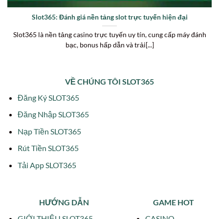
Slot365: Đánh giá nền tảng slot trực tuyến hiện đại
Slot365 là nền tảng casino trực tuyến uy tín, cung cấp máy đánh
bạc, bonus hấp dẫn và trải[...]
VỀ CHÚNG TÔI SLOT365
Đăng Ký SLOT365
Đăng Nhập SLOT365
Nạp Tiền SLOT365
Rút Tiền SLOT365
Tải App SLOT365
HƯỚNG DẪN
GAME HOT
GIỚI THIỆU SLOT365
CASINO