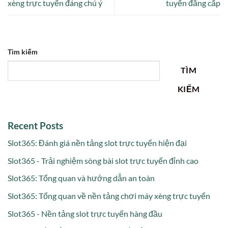
xèng trực tuyến đáng chú ý
tuyến đẳng cấp
Tìm kiếm
TÌM
KIẾM
Recent Posts
Slot365: Đánh giá nền tảng slot trực tuyến hiện đại
Slot365 - Trải nghiệm sòng bài slot trực tuyến đỉnh cao
Slot365: Tổng quan và hướng dẫn an toàn
Slot365: Tổng quan về nền tảng chơi máy xèng trực tuyến
Slot365 - Nền tảng slot trực tuyến hàng đầu