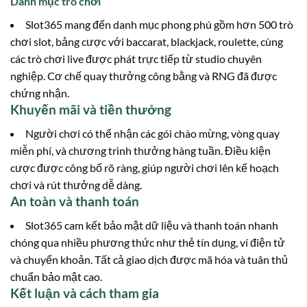
Danh mục trò chơi
Slot365 mang đến danh mục phong phú gồm hơn 500 trò
chơi slot, bảng cược với baccarat, blackjack, roulette, cùng
các trò chơi live được phát trực tiếp từ studio chuyên
nghiệp. Cơ chế quay thưởng công bằng và RNG đã được
chứng nhận.
Khuyến mãi và tiền thưởng
Người chơi có thể nhận các gói chào mừng, vòng quay
miễn phí, và chương trình thưởng hàng tuần. Điều kiện
cược được công bố rõ ràng, giúp người chơi lên kế hoạch
chơi và rút thưởng dễ dàng.
An toàn và thanh toán
Slot365 cam kết bảo mật dữ liệu và thanh toán nhanh
chóng qua nhiều phương thức như thẻ tín dụng, ví điện tử
và chuyển khoản. Tất cả giao dịch được mã hóa và tuân thủ
chuẩn bảo mật cao.
Kết luận và cách tham gia