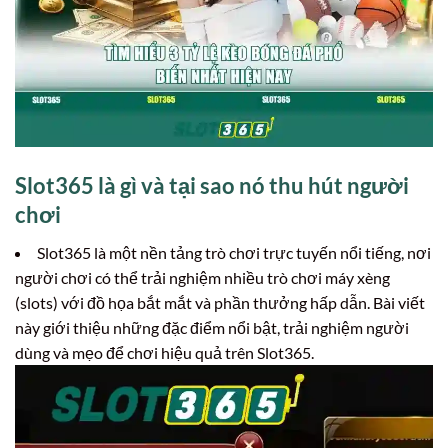
Slot365 là gì và tại sao nó thu hút người
chơi
Slot365 là một nền tảng trò chơi trực tuyến nổi tiếng, nơi
người chơi có thể trải nghiệm nhiều trò chơi máy xèng
(slots) với đồ họa bắt mắt và phần thưởng hấp dẫn. Bài viết
này giới thiệu những đặc điểm nổi bật, trải nghiệm người
dùng và mẹo để chơi hiệu quả trên Slot365.