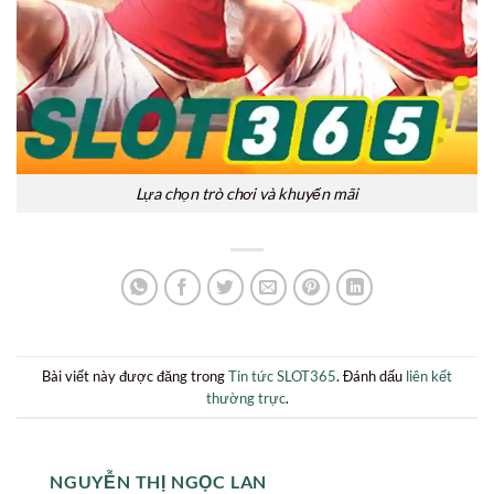
Lựa chọn trò chơi và khuyến mãi
Bài viết này được đăng trong
Tin tức SLOT365
. Đánh dấu
liên kết
thường trực
.
NGUYỄN THỊ NGỌC LAN