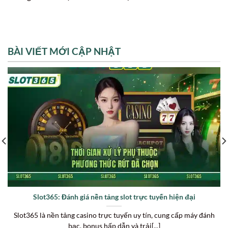
BÀI VIẾT MỚI CẬP NHẬT
Slot365: Đánh giá nền tảng slot trực tuyến hiện đại
Slot365 là nền tảng casino trực tuyến uy tín, cung cấp máy đánh
bạc, bonus hấp dẫn và trải[...]