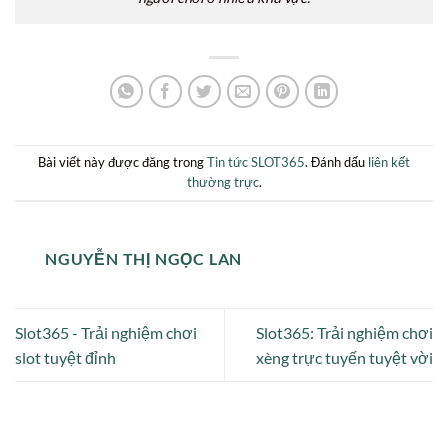
Bài viết này được đăng trong
Tin tức SLOT365
. Đánh dấu
liên kết
thường trực
.
NGUYỄN THỊ NGỌC LAN
Slot365 - Trải nghiệm chơi
Slot365: Trải nghiệm chơi
slot tuyệt đỉnh
xèng trực tuyến tuyệt vời