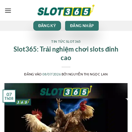
Bỏ
qua
nội
dung
ĐĂNG KÝ
ĐĂNG NHẬP
TIN TỨC SLOT365
Slot365: Trải nghiệm chơi slots đỉnh
cao
ĐĂNG VÀO
08/07/2026
BỞI
NGUYỄN THỊ NGỌC LAN
07
Th08