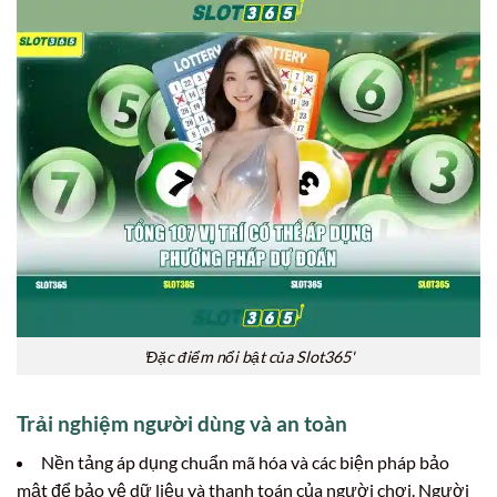
'Đặc điểm nổi bật của Slot365'
Trải nghiệm người dùng và an toàn
Nền tảng áp dụng chuẩn mã hóa và các biện pháp bảo
mật để bảo vệ dữ liệu và thanh toán của người chơi. Người