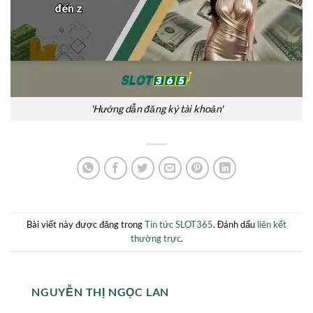
'Hướng dẫn đăng ký tài khoản'
Bài viết này được đăng trong
Tin tức SLOT365
. Đánh dấu
liên kết
thường trực
.
NGUYỄN THỊ NGỌC LAN