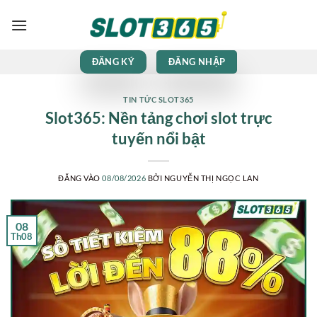
Bỏ
qua
nội
dung
ĐĂNG KÝ
ĐĂNG NHẬP
TIN TỨC SLOT365
Slot365: Nền tảng chơi slot trực
tuyến nổi bật
ĐĂNG VÀO
08/08/2026
BỞI
NGUYỄN THỊ NGỌC LAN
08
Th08