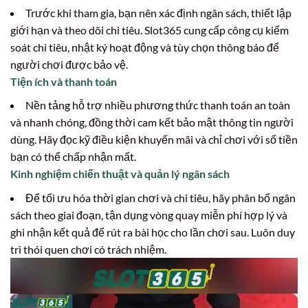
Trước khi tham gia, bạn nên xác định ngân sách, thiết lập
giới hạn và theo dõi chi tiêu. Slot365 cung cấp công cụ kiểm
soát chi tiêu, nhật ký hoạt động và tùy chọn thông báo để
người chơi được bảo vệ.
Tiện ích và thanh toán
Nền tảng hỗ trợ nhiều phương thức thanh toán an toàn
và nhanh chóng, đồng thời cam kết bảo mật thông tin người
dùng. Hãy đọc kỹ điều kiện khuyến mãi và chỉ chơi với số tiền
bạn có thể chấp nhận mất.
Kinh nghiệm chiến thuật và quản lý ngân sách
Để tối ưu hóa thời gian chơi và chi tiêu, hãy phân bổ ngân
sách theo giai đoạn, tận dụng vòng quay miễn phí hợp lý và
ghi nhận kết quả để rút ra bài học cho lần chơi sau. Luôn duy
trì thói quen chơi có trách nhiệm.