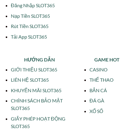
Đăng Nhập SLOT365
Nạp Tiền SLOT365
Rút Tiền SLOT365
Tải App SLOT365
HƯỚNG DẪN
GAME HOT
GIỚI THIỆU SLOT365
CASINO
LIÊN HỆ SLOT365
THỂ THAO
KHUYẾN MÃI SLOT365
BẮN CÁ
CHÍNH SÁCH BẢO MẬT
ĐÁ GÀ
SLOT365
XỔ SỐ
GIẤY PHÉP HOẠT ĐỘNG
SLOT365