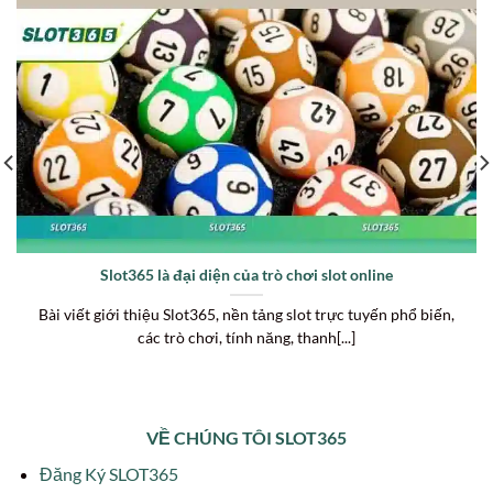
Slot365 là đại diện của trò chơi slot online
Bài viết giới thiệu Slot365, nền tảng slot trực tuyến phổ biến,
các trò chơi, tính năng, thanh[...]
VỀ CHÚNG TÔI SLOT365
Đăng Ký SLOT365